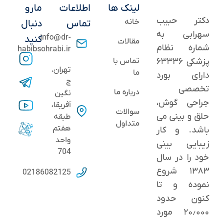
لینک ها
اطلاعات
مارو
دکتر حبیب
خانه
تماس
دنبال
سهرابی به
info@dr-
کنید
مقالات
شماره نظام
habibsohrabi.ir
پزشکی ۶۳۳۳۶
تماس با
تهران،
ما
دارای بورد
ج
تخصصی
درباره ما
نگین
جراحی گوش،
آفریقا،
سوالات
حلق و بینی می
طبقه
متداول
هفتم
باشد. و کار
واحد
زیبایی بینی
704
خود را در سال
۱۳۸۳ شروع
02186082125
نموده و تا
کنون حدود
٢۰٫۰۰۰ مورد