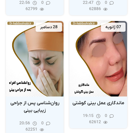
22:56
0
22:47
0
62799
62886
07 ژانویه
28 دسامبر
ماندگاری عمل بینی گوشتی
روان‌شناسی پس از جراحی
زیبایی بینی
19:15
0
62612
20:56
0
62251