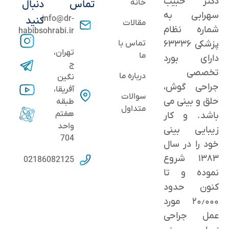
دکتر حبیب
خانه
تماس
دنبال
سهرابی به
info@dr-
کنید
مقالات
شماره نظام
habibsohrabi.ir
پزشکی ۶۳۳۳۶
تماس با
تهران،
ما
دارای بورد
ج
تخصصی
درباره ما
نگین
جراحی گوش،
آفریقا،
سوالات
حلق و بینی می
طبقه
متداول
هفتم
باشد. و کار
واحد
زیبایی بینی
704
خود را در سال
۱۳۸۳ شروع
02186082125
نموده و تا
کنون حدود
٢۰٫۰۰۰ مورد
عمل جراحی