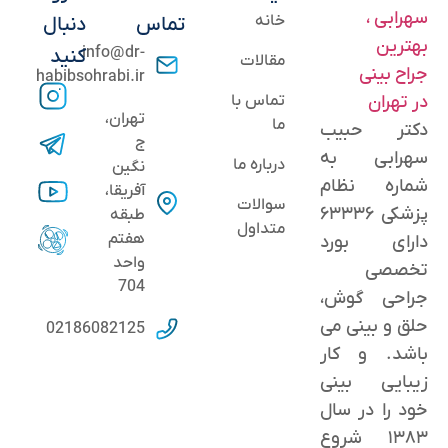
خانه
تماس
دنبال
info@dr-
کنید
مقالات
habibsohrabi.ir
تماس با
تهران،
ما
دکتر حبیب
ج
سهرابی به
درباره ما
نگین
شماره نظام
آفریقا،
سوالات
پزشکی ۶۳۳۳۶
طبقه
متداول
هفتم
دارای بورد
واحد
تخصصی
704
جراحی گوش،
حلق و بینی می
02186082125
باشد. و کار
زیبایی بینی
خود را در سال
۱۳۸۳ شروع