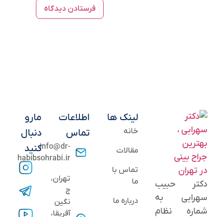
لینک ها
اطلاعات
مارو
خانه
تماس
دنبال
info@dr-
کنید
مقالات
habibsohrabi.ir
تماس با
تهران،
ما
دکتر حبیب
ج
سهرابی به
درباره ما
نگین
شماره نظام
آفریقا،