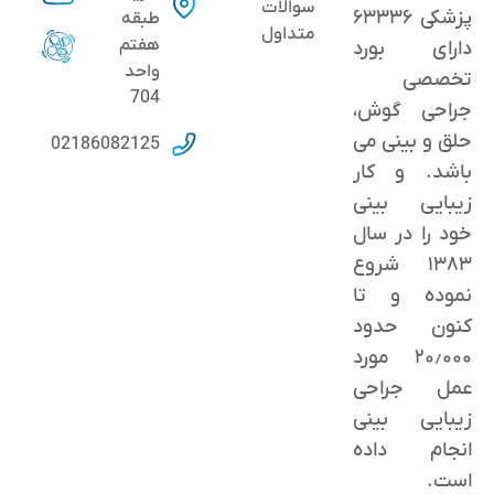
سوالات
پزشکی ۶۳۳۳۶
طبقه
متداول
هفتم
دارای بورد
واحد
تخصصی
704
جراحی گوش،
حلق و بینی می
02186082125
باشد. و کار
زیبایی بینی
خود را در سال
۱۳۸۳ شروع
نموده و تا
کنون حدود
٢۰٫۰۰۰ مورد
عمل جراحی
زیبایی بینی
انجام داده
است.