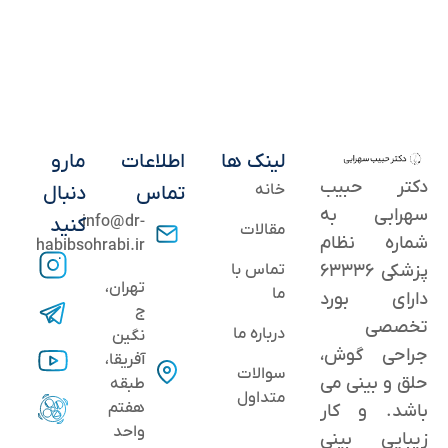
لینک ها
اطلاعات
مارو
دکتر حبیب
خانه
تماس
دنبال
سهرابی به
info@dr-
کنید
مقالات
شماره نظام
habibsohrabi.ir
پزشکی ۶۳۳۳۶
تماس با
تهران،
ما
دارای بورد
ج
تخصصی
درباره ما
نگین
جراحی گوش،
آفریقا،
سوالات
حلق و بینی می
طبقه
متداول
هفتم
باشد. و کار
واحد
زیبایی بینی