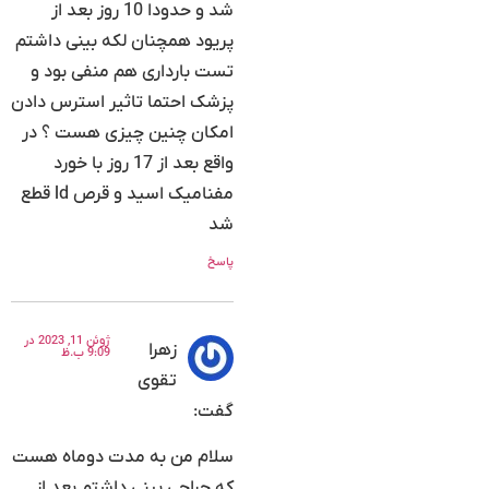
شد و حدودا 10 روز بعد از
پریود همچنان لکه بینی داشتم
تست بارداری هم منفی بود و
پزشک احتما تاثیر استرس دادن
امکان چنین چیزی هست ؟ در
واقع بعد از 17 روز با خورد
مفنامیک اسید و قرص ld قطع
شد
پاسخ
ژوئن 11, 2023 در
زهرا
9:09 ب.ظ
تقوی
گفت:
سلام من به مدت دوماه هست
که جراحی بینی داشتم بعد از