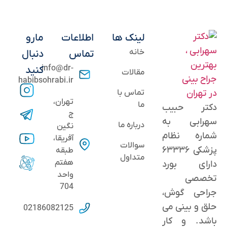
لینک ها
اطلاعات
مارو
خانه
تماس
دنبال
info@dr-
کنید
مقالات
habibsohrabi.ir
تماس با
تهران،
ما
دکتر حبیب
ج
سهرابی به
درباره ما
نگین
شماره نظام
آفریقا،
سوالات
پزشکی ۶۳۳۳۶
طبقه
متداول
هفتم
دارای بورد
واحد
تخصصی
704
جراحی گوش،
حلق و بینی می
02186082125
باشد. و کار