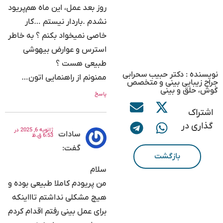
روز بعد عمل، این ماه هم‌پریود
نشدم .باردار نیستم …کار
خاصی نمیخواد بکنم ؟ به خاطر
استرس و عوارض بیهوشی
طبیعی هست ؟‌
نویسنده : دکتر حبیب سحرابی
ممنونم از راهنمایی اتون…
جراح زیبایی بینی و متخصص
گوش، حلق و بینی
پاسخ
اشتراک
گذاری در
ژانویه 6, 2025 در
سادات
6:53 ق.ظ
گفت:
بازگشت
سلام
من پریودم کاملا طبیعی بوده و
هیچ مشکلی نداشتم تاااینکه
برای عمل بینی رفتم اقدام کردم