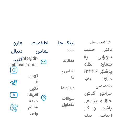
لینک ها
اطلاعات
مارو
دکتر حبیب
خانه
تماس
دنبال
سهرابی به
info@dr-
کنید
مقالات
شماره نظام
habibsohrabi.ir
پزشکی ۶۳۳۳۶
تماس با
تهران،
ما
دارای بورد
ج
تخصصی
درباره ما
نگین
جراحی گوش،
آفریقا،
سوالات
حلق و بینی می
طبقه
متداول
هفتم
باشد. و کار
واحد
زیبایی بینی