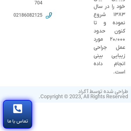
704
خود را در سال
۱۳۸۳ شروع
02186082125
نموده و تا
کنون حدود
٢۰٫۰۰۰ مورد
عمل جراحی
زیبایی بینی
انجام داده
است.
طراحی شده توسط آگراد
Copyright © 2023, All Rights Reserved.
تماس با ما