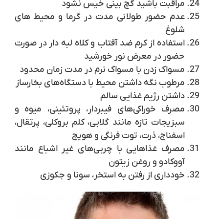
مراقبت باشید گچ بینی خیس نشود
عدم حضور طولانی مدت در گرما و محیط های
شلوغ
استفاده از کرم ضد آفتاب و کلاه لبه دار در صورت
حضور در معرض نور خورشید
مسواک زدن با مسواک نرم در مدت زمان محدود
مرطوب نگه داشتن محیط با دستگاه‌های بخارساز
داشتن رژیم غذایی سالم
مصرف خوراکی‌های فیبردار، پروتئینی، میوه و
سبزیجات تازه مانند گلابی، کلم بروکلی، پرتقال،
اسفناج، ذرت، توت فرنگی و هویج
مصرف غذاهایی با چربی‌های غیر اشباع مانند
آووکادو و روغن زیتون
خودداری از رفتن به استخر، سونا و جکوزی