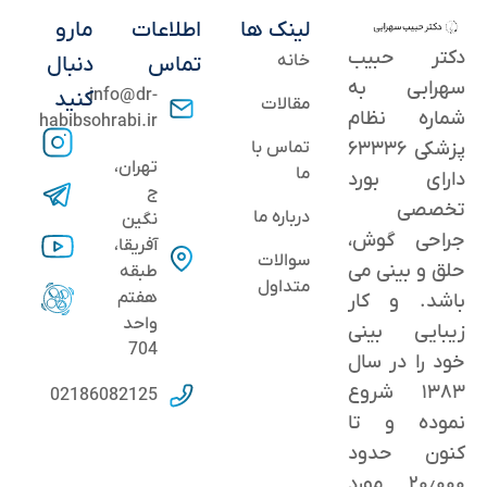
لینک ها
اطلاعات
مارو
دکتر حبیب
خانه
تماس
دنبال
سهرابی به
info@dr-
کنید
مقالات
شماره نظام
habibsohrabi.ir
پزشکی ۶۳۳۳۶
تماس با
تهران،
ما
دارای بورد
ج
تخصصی
درباره ما
نگین
جراحی گوش،
آفریقا،
سوالات
حلق و بینی می
طبقه
متداول
هفتم
باشد. و کار
واحد
زیبایی بینی
704
خود را در سال
۱۳۸۳ شروع
02186082125
نموده و تا
کنون حدود
٢۰٫۰۰۰ مورد