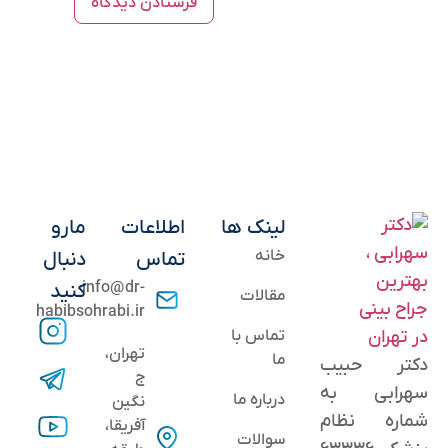
لینک ها
اطلاعات
مارو
خانه
تماس
دنبال
info@dr-
کنید
مقالات
habibsohrabi.ir
تماس با
تهران،
ما
دکتر حبیب
ج
سهرابی به
درباره ما
نگین
شماره نظام
آفریقا،
سوالات