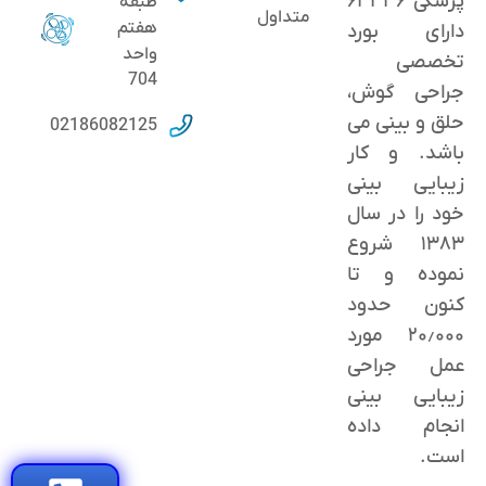
پزشکی ۶۳۳۳۶
طبقه
متداول
هفتم
دارای بورد
واحد
تخصصی
704
جراحی گوش،
حلق و بینی می
02186082125
باشد. و کار
زیبایی بینی
خود را در سال
۱۳۸۳ شروع
نموده و تا
کنون حدود
٢۰٫۰۰۰ مورد
عمل جراحی
زیبایی بینی
انجام داده
است.