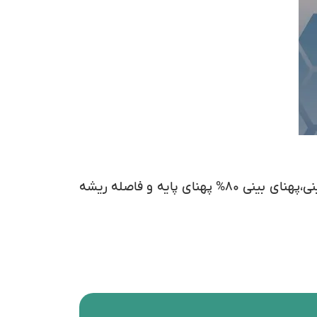
از نظر معیارهای زیبایی‌شناسی زاویه مناسب بین لب و بینی زنان بین ۹۵ تا ۱۰۰درجه، ارتفاع بینی۶۷% طول بینی،پهنای بینی ۸۰% پهنای پایه و فاصله ریشه