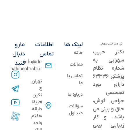
لینک ها
اطلاعات
مارو
دکتر حبیب
خانه
تماس
دنبال
سهرابی به
info@dr-
کنید
مقالات
شماره نظام
habibsohrabi.ir
پزشکی ۶۳۳۳۶
تماس با
تهران،
ما
دارای بورد
ج
تخصصی
درباره ما
نگین
جراحی گوش،
آفریقا،
سوالات
حلق و بینی می
طبقه
متداول
هفتم
باشد. و کار
واحد
زیبایی بینی
704