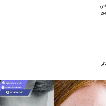
تن
دن
گی