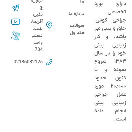
تهران،
ما
دارای بورد
ج
تخصصی
درباره ما
نگین
جراحی گوش،
آفریقا،
سوالات
حلق و بینی می
طبقه
متداول
هفتم
باشد. و کار
واحد
زیبایی بینی
704
خود را در سال
۱۳۸۳ شروع
02186082125
نموده و تا
کنون حدود
٢۰٫۰۰۰ مورد
عمل جراحی
زیبایی بینی
انجام داده
است.