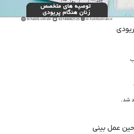
یودی
ب
د شد.
حین عمل بینی