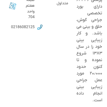
متداول
هفتم
دارای بورد
واحد
تخصصی
704
جراحی گوش،
حلق و بینی می
02186082125
باشد. و کار
زیبایی بینی
خود را در سال
۱۳۸۳ شروع
نموده و تا
کنون حدود
٢۰٫۰۰۰ مورد
عمل جراحی
زیبایی بینی
انجام داده
است.