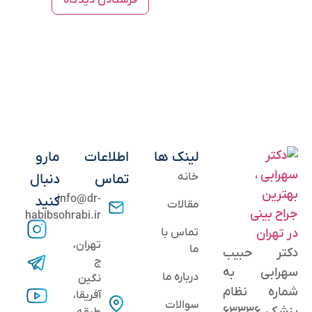
لینک ها
اطلاعات
مارو
خانه
تماس
دنبال
info@dr-
کنید
مقالات
habibsohrabi.ir
تماس با
تهران،
ما
دکتر حبیب
ج
سهرابی به
درباره ما
نگین
شماره نظام
آفریقا،
سوالات
پزشکی ۶۳۳۳۶
طبقه