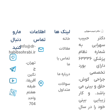
لینک ها
اطلاعات
مارو
دکتر حبیب
خانه
تماس
دنبال
سهرابی به
info@dr-
کنید
مقالات
شماره نظام
habibsohrabi.ir
پزشکی ۶۳۳۳۶
تماس با
تهران،
ما
دارای بورد
ج
تخصصی
درباره ما
نگین
جراحی گوش،
آفریقا،
سوالات
حلق و بینی می
طبقه
متداول
هفتم
باشد. و کار
واحد
زیبایی بینی
704
خود را در سال