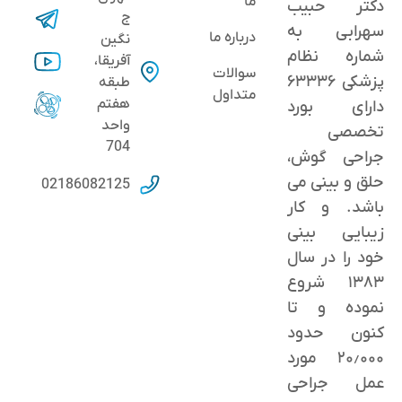
ما
دکتر حبیب
ج
سهرابی به
درباره ما
نگین
شماره نظام
آفریقا،
سوالات
پزشکی ۶۳۳۳۶
طبقه
متداول
هفتم
دارای بورد
واحد
تخصصی
704
جراحی گوش،
حلق و بینی می
02186082125
باشد. و کار
زیبایی بینی
خود را در سال
۱۳۸۳ شروع
نموده و تا
کنون حدود
٢۰٫۰۰۰ مورد
عمل جراحی