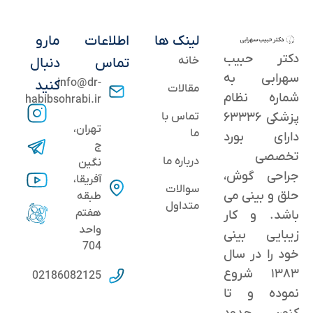
لینک ها
اطلاعات
مارو
دکتر حبیب
خانه
تماس
دنبال
سهرابی به
info@dr-
کنید
مقالات
شماره نظام
habibsohrabi.ir
پزشکی ۶۳۳۳۶
تماس با
تهران،
ما
دارای بورد
ج
تخصصی
درباره ما
نگین
جراحی گوش،
آفریقا،
سوالات
حلق و بینی می
طبقه
متداول
هفتم
باشد. و کار
واحد
زیبایی بینی
704
خود را در سال
۱۳۸۳ شروع
02186082125
نموده و تا